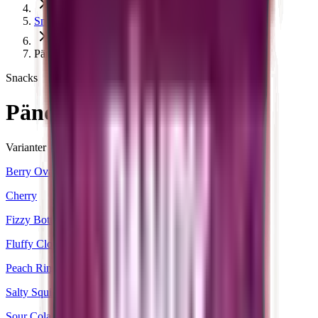
Snacks
Pändy Watermelon 50g
Snacks
Pändy Watermelon 50g
Varianter
Berry Ovals
Cherry
Fizzy Bottles
Fluffy Clouds
Peach Rings
Salty Squids
Sour Cola