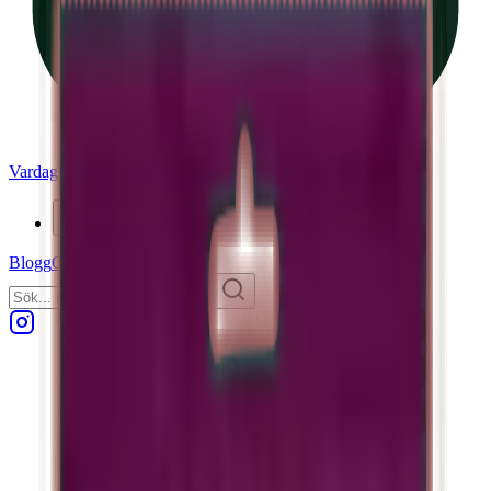
Vardagstorget
Produkter
Blogg
Om oss
Kontakta oss