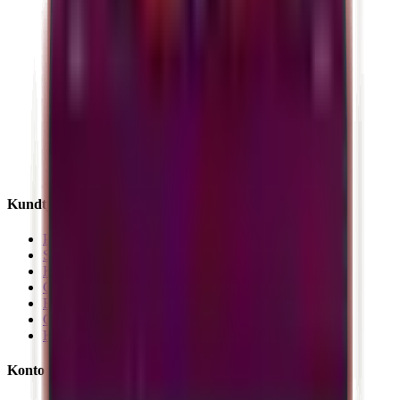
Kundtjänst
Produkter
Spåra order
Köpvillkor
Cookiepolicy
Blogg
Om oss
Kontakta oss
Konto