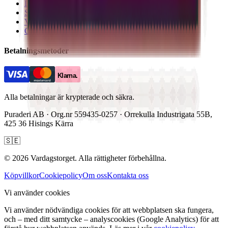
Logga in
Skapa konto
Varukorg
Orderhistorik
Betalningsmetoder
Klarna.
Alla betalningar är krypterade och säkra.
Puraderi AB
· Org.nr
559435-0257
·
Orrekulla Industrigata 55B
,
425 36
Hisings Kärra
🇸🇪
©
2026
Vardagstorget
.
Alla rättigheter förbehållna.
Köpvillkor
Cookiepolicy
Om oss
Kontakta oss
Vi använder cookies
Vi använder nödvändiga cookies för att webbplatsen ska fungera,
och – med ditt samtycke – analyscookies (Google Analytics) för att