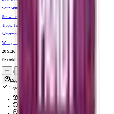
Sour Skulls
Strawberry Liquorice
Tropic Trio
Watermelon
Winegums
20 SEK
Pris inkl. moms. Frakt beräknas i kassan.
1
Lägg i varukorg
· 20 SEK
I lager
Snabb leverans inom 3-7 arbetsdagar
14
dagars öppet köp – returnera enkelt
Säker betalning med
Klarna, Visa & Mastercard