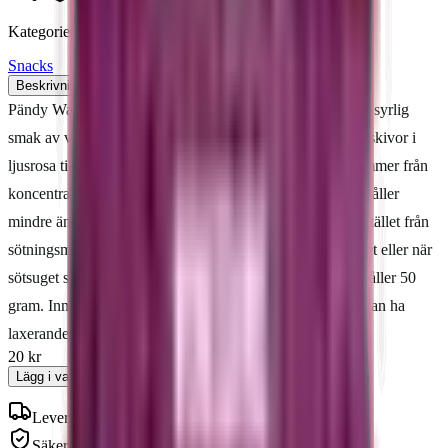
Kategorier
Snacks
Beskrivning
Näringsdeklaration
Omdömen
Pändy Watermelon är ett mjukt gelégodis med söt och lätt syrlig
smak av vattenmelon. Bitarna är formade som små melonskivor i
ljusrosa till rosaröd ton med en frostig yta, och färgen kommer från
koncentrat av svart morot. Godiset är glutenfritt och innehåller
mindre än ett gram socker per påse — sötman kommer i stället från
sötningsmedel som erytritol. Ett smart val för fredagsmyset eller när
sötsuget slår till utan att du vill ha allt socker. Påsen innehåller 50
gram. Innehåller sötningsmedel; överdriven konsumtion kan ha
laxerande verkan.
20 kr
Lägg i varukorg
Leverans 3-7 arbetsdagar
Säker betalning