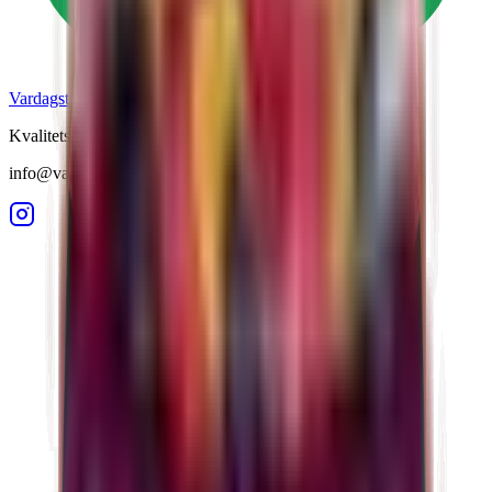
Vardagstorget
Kvalitetsprodukter till lägsta pris.
info@vardagstorget.se