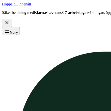
Hoppa till innehåll
Säker betalning med
Klarna
•
Leverans
3-7 arbetsdagar
•
14 dagars öp
Meny