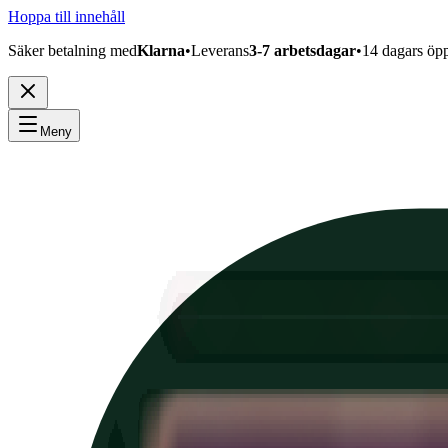
Hoppa till innehåll
Säker betalning med
Klarna
•
Leverans
3-7 arbetsdagar
•
14 dagars öp
Meny