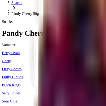
Snacks
Pändy Cherry 50g
Snacks
Pändy Cherry 50g
Varianter
Berry Ovals
Cherry
Fizzy Bottles
Fluffy Clouds
Peach Rings
Salty Squids
Sour Cola