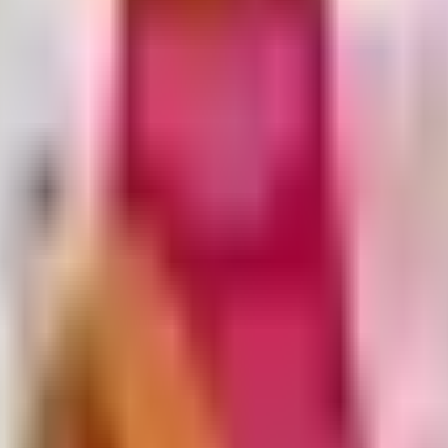
100 g)
n Sweet & Sour Lemon Mango (100