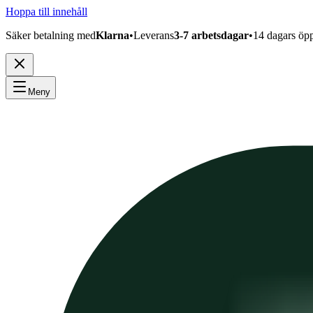
Hoppa till innehåll
Säker betalning med
Klarna
•
Leverans
3-7 arbetsdagar
•
14 dagars öp
Meny