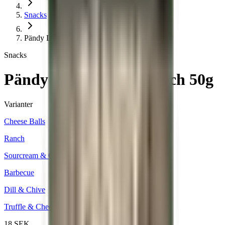
Snacks
Pändy Lentil Rings Ranch 50g
Snacks
Pändy Lentil Rings Ranch 50g
Varianter
Cheese Balls
Ranch
Sourcream & Onion
Barbecue
Dill & Chive
Truffle & Cheese
18 SEK