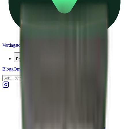
Vardagstorget
Produkter
Blogg
Om oss
Kontakta oss