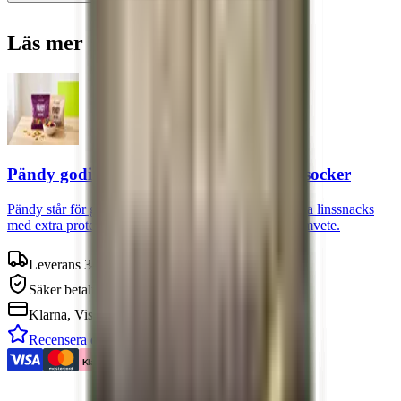
Läs mer
Pändy godis och linssnacks med mindre socker
Pändy står för godis med minimalt socker och krispiga linssnacks
med extra protein. Sött och salt med mindre dåligt samvete.
Leverans 3-7 arbetsdagar
Säker betalning
Klarna, Visa, Mastercard
Recensera oss på Trustpilot
Klarna.