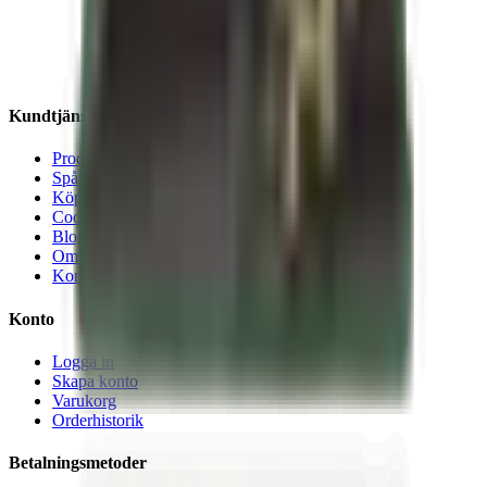
Kundtjänst
Produkter
Spåra order
Köpvillkor
Cookiepolicy
Blogg
Om oss
Kontakta oss
Konto
Logga in
Skapa konto
Varukorg
Orderhistorik
Betalningsmetoder