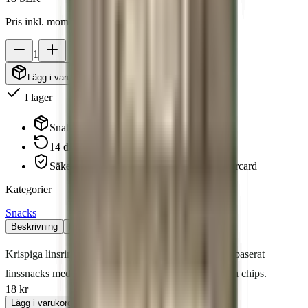
Pris inkl. moms. Frakt beräknas i kassan.
1
Lägg i varukorg
· 18 SEK
I lager
Snabb leverans inom 3-7 arbetsdagar
14
dagars öppet köp – returnera enkelt
Säker betalning med
Klarna, Visa & Mastercard
Kategorier
Snacks
Beskrivning
Näringsdeklaration
Omdömen
Krispiga linsringar med smak av ranch. Krispigt växtbaserat
linssnacks med mer protein och mindre fett än vanliga chips.
18 kr
Lägg i varukorg