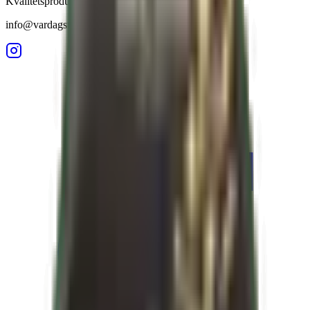
Kvalitetsprodukter till lägsta pris.
info@vardagstorget.se