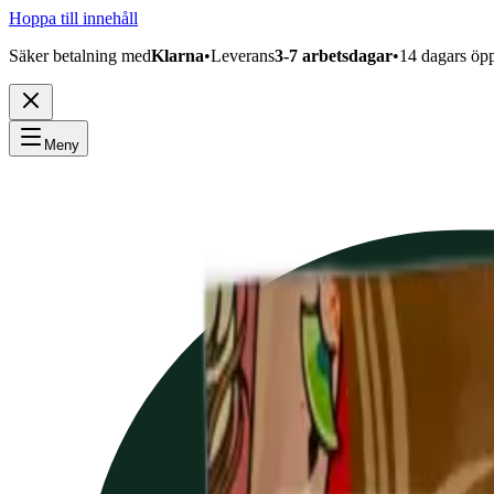
Hoppa till innehåll
Säker betalning med
Klarna
•
Leverans
3-7 arbetsdagar
•
14 dagars öp
Meny