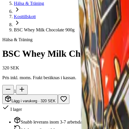
Hälsa & Träning
Kosttillskott
BSC Whey Milk Chocolate 900g
Hälsa & Träning
BSC Whey Milk Chocolate 900g
320 SEK
Pris inkl. moms. Frakt beräknas i kassan.
1
Lägg i varukorg
· 320 SEK
I lager
Snabb leverans inom 3-7 arbetsdagar