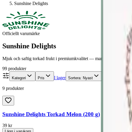
Sunshine Delights
Officiellt varumärke
Sunshine Delights
Mjuk och saftig torkad frukt i premiumkvalitet — mango, persika, anan
9
9 produkter
I lager
Rensa filter
Kategori
Pris
Sortera:
Nyast
9 produkter
Sunshine Delights Torkad Melon (200 g)
39
kr
Lägg i varukorg