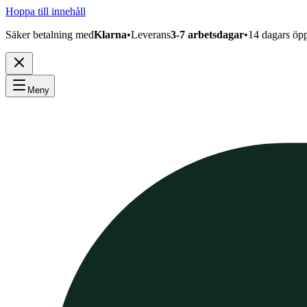
Hoppa till innehåll
Säker betalning med
Klarna
•
Leverans
3-7 arbetsdagar
•
14 dagars öp
Meny