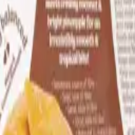
as, melon och smaksatta Fruit Fusion-mixar, alla till vardagspris hos o